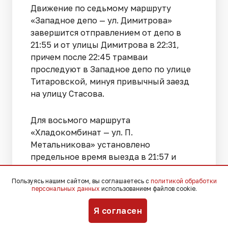
Движение по седьмому маршруту
«Западное депо — ул. Димитрова»
завершится отправлением от депо в
21:55 и от улицы Димитрова в 22:31,
причем после 22:45 трамваи
проследуют в Западное депо по улице
Титаровской, минуя привычный заезд
на улицу Стасова.
Для восьмого маршрута
«Хладокомбинат — ул. П.
Метальникова» установлено
предельное время выезда в 21:57 и
21:09, а после 21:45 техника
направляется в Восточное депо от
Пользуясь нашим сайтом, вы соглашаетесь с
политикой обработки
персональных данных
использованием файлов cookie.
конечной остановки на улице
Метальникова.
Я согласен