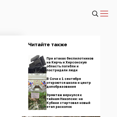
Читайте также
При атаках беспилотников
на Керчь и Херсонскую
область погибли и
пострадали люди
В Сочи к 1 сентября
откроются школа и центр
допобразования
Эрмитаж вернулся к
тайнам Никопсии: на
Кубани стартовал новый
этап раскопок