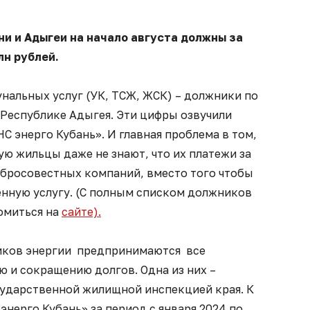
и и Адыгеи на начало августа должны за
лн рублей.
нальных услуг (УК, ТСЖ, ЖСК) – должники по
 Республике Адыгея. Эти цифры озвучили
С энерго Кубань». И главная проблема в том,
ую жильцы даже не знают, что их платежи за
обросовестных компаний, вместо того чтобы
енную услугу. (С полным списком должников
омиться на
сайте).
иков энергии предпринимаются все
 и сокращению долгов. Одна из них –
сударственной жилищной инспекцией края. К
энерго Кубань» за период с января 2024 по