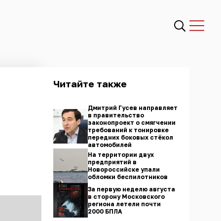
Читайте также
Дмитрий Гусев направляет
в правительство
законопроект о смягчении
требований к тонировке
передних боковых стёкол
автомобилей
На территории двух
предприятий в
Новороссийске упали
обломки беспилотников
За первую неделю августа
в сторону Московского
региона летели почти
2000 БПЛА