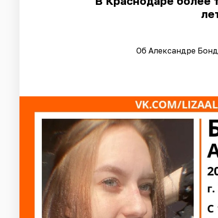
В Краснодаре более 
ле
Об Александре Бонда