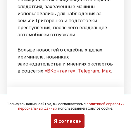
следствия, захваченные машины
использовались для наблюдения за
семьей Григоренко и подготовки
преступления, после чего владельцев
автомобилей отпускали.
Больше новостей о судебных делах,
криминале, новинках
законодательства и мнениях экспертов
в соцсетях
«ВКонтакте»
,
Telegram
,
Мах
.
Вчера, 19:53
Происшествия
Пользуясь нашим сайтом, вы соглашаетесь с
политикой обработки
персональных данных
использованием файлов cookie.
Беспилотник атаковал
Я согласен
турецкий сухогруз у