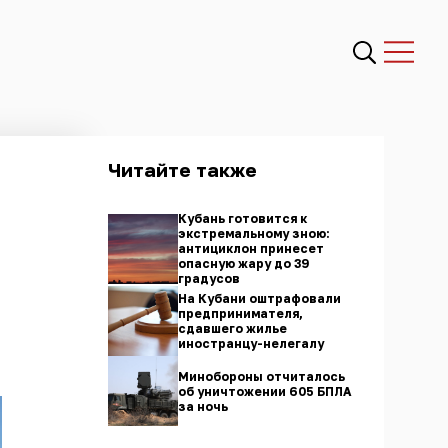
Читайте также
Кубань готовится к
экстремальному зною:
антициклон принесет
опасную жару до 39
градусов
На Кубани оштрафовали
предпринимателя,
сдавшего жилье
иностранцу-нелегалу
Минобороны отчиталось
об уничтожении 605 БПЛА
за ночь