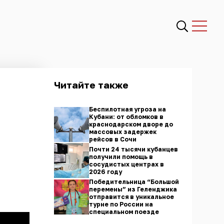
Читайте также
Беспилотная угроза на
Кубани: от обломков в
краснодарском дворе до
массовых задержек
рейсов в Сочи
Почти 24 тысячи кубанцев
получили помощь в
сосудистых центрах в
2026 году
Победительница “Большой
перемены” из Геленджика
отправится в уникальное
турне по России на
специальном поезде