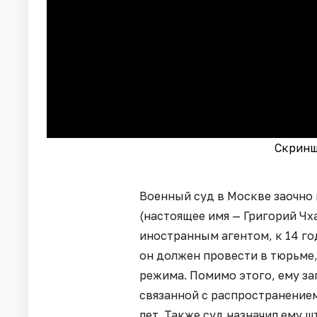
Скринш
Военный суд в Москве заочно
(настоящее имя — Григорий Чх
иностранным агентом, к 14 г
он должен провести в тюрьме,
режима. Помимо этого, ему з
связанной с распространением
лет. Также суд назначил ему ш