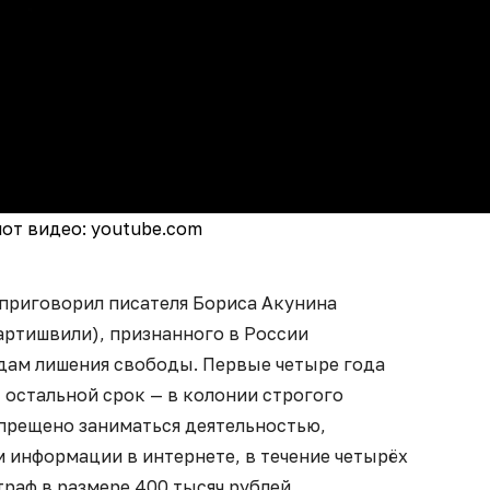
от видео: youtube.com
 приговорил писателя Бориса Акунина
артишвили), признанного в России
одам лишения свободы. Первые четыре года
 остальной срок — в колонии строгого
апрещено заниматься деятельностью,
 информации в интернете, в течение четырёх
траф в размере 400 тысяч рублей.