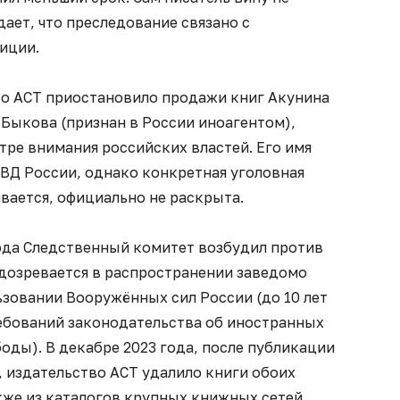
дает, что преследование связано с
иции.
во АСТ приостановило продажи книг Акунина
 Быкова (признан в России иноагентом),
тре внимания российских властей. Его имя
МВД России, однако конкретная уголовная
ивается, официально не раскрыта.
года Следственный комитет возбудил против
одозревается в распространении заведомо
зовании Вооружённых сил России (до 10 лет
ребований законодательства об иностранных
боды). В декабре 2023 года, после публикации
, издательство АСТ удалило книги обоих
акже из каталогов крупных книжных сетей