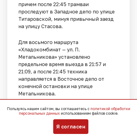
причем после 22:45 трамваи
проследуют в Западное депо по улице
Титаровской, минуя привычный заезд
на улицу Стасова.
Для восьмого маршрута
«Хладокомбинат — ул. П.
Метальникова» установлено
предельное время выезда в 21:57 и
21:09, а после 21:45 техника
направляется в Восточное депо от
конечной остановки на улице
Метальникова.
20-й маршрут «Хладокомбинат — ул.
Пользуясь нашим сайтом, вы соглашаетесь с
политикой обработки
персональных данных
использованием файлов cookie.
Декабристов» предполагает последние
отправления в 21:51 и 21:42, после чего с
Я согласен
22:00 трамваи от улицы Декабристов