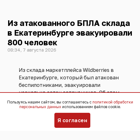
Из атакованного БПЛА склада
в Екатеринбурге эвакуировали
800 человек
08:34, 7 августа 2026
Из склада маркетплейса Wildberries в
Екатеринбурге, который был атакован
беспилотниками, эвакуировали
несколько сотен сотрудников. Об этом
сообщил полпред президента в
Пользуясь нашим сайтом, вы соглашаетесь с
политикой обработки
Уральском федеральном округе Артем
персональных данных
использованием файлов cookie.
Жога.
Я согласен
"Эвакуировано 800 человек, никто не
пострадал", - написал он в Max.