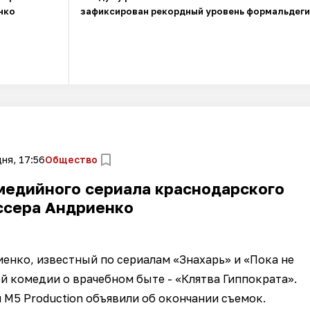
нко
зафиксирован рекордный уровень формальдег
ня, 17:56
Общество
медийного сериала краснодарского
ссера Андриенко
нко, известный по сериалам «Знахарь» и «Пока не
 комедии о врачебном быте - «Клятва Гиппократа».
 и M5 Production объявили об окончании съемок.