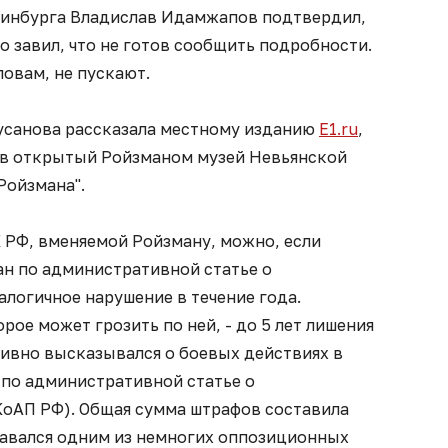
ринбурга Владислав Идамжапов подтвердил,
о завил, что не готов сообщить подробности.
ловам, не пускают.
усанова рассказала местному изданию
E1.ru
,
 в открытый Ройзманом музей Невьянской
Ройзмана".
УК РФ, вменяемой Ройзману, можно, если
н по административной статье о
логичное нарушение в течение года.
рое может грозить по ней, - до 5 лет лишения
тивно высказывался о боевых действиях в
 по административной статье о
КоАП РФ). Общая сумма штрафов составила
тавался одним из немногих оппозиционных