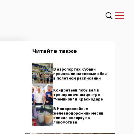
Читайте также
В аэропортах Кубани
произошли массовые сбои
в полетном расписании
Кондратьев побывал в
тренировочном центре
"Чемпион" в Краснодаре
В Новороссийске
железнодорожник месяц
сливал солярку из
локомотива