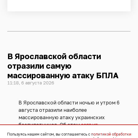
В Ярославской области
отразили самую
массированную атаку БПЛА
11:18, 6 августа 2026
В Ярославской области ночью и утром 6
августа отразили наиболее
массированную атаку украинских
беспилотников. Об этом
заявил
губернатор региона Михаил Евраев. По
Пользуясь нашим сайтом, вы соглашаетесь с
политикой обработки