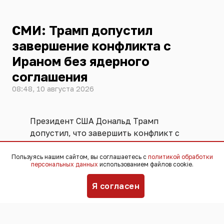
СМИ: Трамп допустил
завершение конфликта с
Ираном без ядерного
соглашения
08:48, 10 августа 2026
Президент США Дональд Трамп
допустил, что завершить конфликт с
Ираном и заключить мирную сделку
можно и без соглашения о ядерной
Пользуясь нашим сайтом, вы соглашаетесь с
политикой обработки
персональных данных
использованием файлов cookie.
программе Тегерана – одного из
наиболее важных пунктов, по которым
Я согласен
стороны не могут прийти к
договорённости. Об этом сообщает
The
Wall Street Journal
со ссылкой на