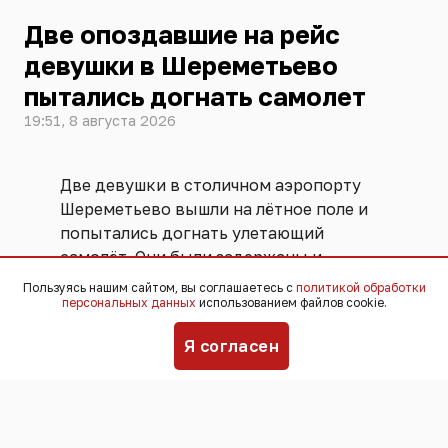
Две опоздавшие на рейс
девушки в Шереметьево
пытались догнать самолет
19:51, 8 августа 2026
Две девушки в столичном аэропорту
Шереметьево вышли на лётное поле и
попытались догнать улетающий
самолёт. Они были задержаны и
переданы ФСБ. Угрозы безопасности
Пользуясь нашим сайтом, вы соглашаетесь с
политикой обработки
полётов не возникло, никто не
персональных данных
использованием файлов cookie.
пострадал,
сообщили
в пресс-службе
Я согласен
аэропорта.
Инцидент произошёл 25 июля. По
информации пресс-службы