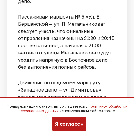
депо.
Пассажирам маршрута № 5 «Ул. Е.
Бершанской — ул. П. Метальникова»
следует учесть, что финальные
отправления назначены на 21:30 и 20:45
соответственно, а начиная с 21:00
вагоны от улицы Метальникова будут
уходить напрямую в Восточное депо
без выполнения полных рейсов.
Движение по седьмому маршруту
«Западное депо — ул. Димитрова»
завершится отправлением от депо в
21:55 и от улицы Димитрова в 22:31,
Пользуясь нашим сайтом, вы соглашаетесь с
политикой обработки
причем после 22:45 трамваи
персональных данных
использованием файлов cookie.
проследуют в Западное депо по улице
Я согласен
Титаровской, минуя привычный заезд
на улицу Стасова.