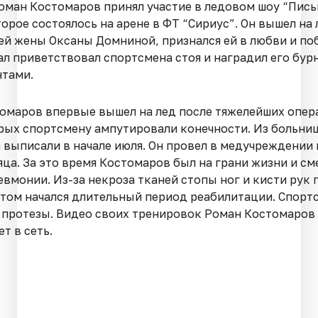
оман Костомаров принял участие в ледовом шоу “Пись
орое состоялось на арене в ФТ “Сириус”. Он вышел на 
ей жены Оксаны Домниной, признался ей в любви и по
Зал приветствовал спортсмена стоя и наградил его бу
тами.
омаров впервые вышел на лед после тяжелейших опер
рых спортсмену ампутировали конечности. Из больни
 выписали в начале июля. Он провел в медучреждении 
яца. За это время Костомаров был на грани жизни и см
евмонии. Из-за некроза тканей стопы ног и кисти рук
отом начался длительный период реабилитации. Спорт
 протезы. Видео своих тренировок Роман Костомаров
т в сеть.