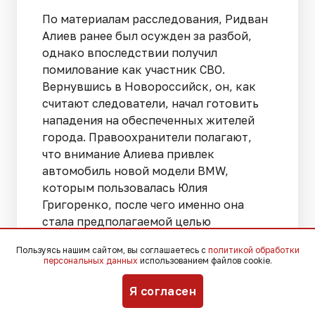
По материалам расследования, Ридван
Алиев ранее был осужден за разбой,
однако впоследствии получил
помилование как участник СВО.
Вернувшись в Новороссийск, он, как
считают следователи, начал готовить
нападения на обеспеченных жителей
города. Правоохранители полагают,
что внимание Алиева привлек
автомобиль новой модели BMW,
которым пользовалась Юлия
Григоренко, после чего именно она
стала предполагаемой целью
преступления.
Пользуясь нашим сайтом, вы соглашаетесь с
политикой обработки
персональных данных
использованием файлов cookie.
Сами Карен Тороян и Ашот Агаян
Я согласен
утверждают, что Алиев убедил их
участвовать в преступных действиях,