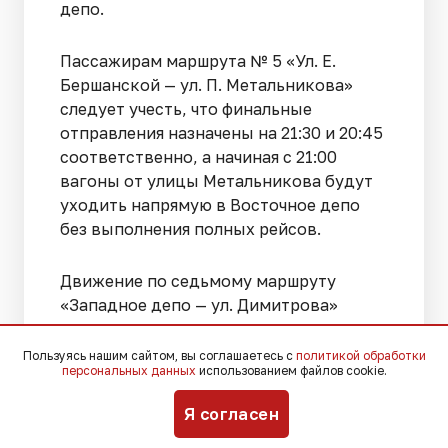
депо.
Пассажирам маршрута № 5 «Ул. Е.
Бершанской — ул. П. Метальникова»
следует учесть, что финальные
отправления назначены на 21:30 и 20:45
соответственно, а начиная с 21:00
вагоны от улицы Метальникова будут
уходить напрямую в Восточное депо
без выполнения полных рейсов.
Движение по седьмому маршруту
«Западное депо — ул. Димитрова»
завершится отправлением от депо в
21:55 и от улицы Димитрова в 22:31,
Пользуясь нашим сайтом, вы соглашаетесь с
политикой обработки
персональных данных
использованием файлов cookie.
причем после 22:45 трамваи
проследуют в Западное депо по улице
Я согласен
Титаровской, минуя привычный заезд