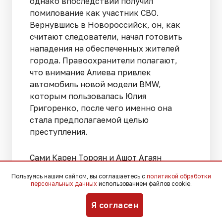
однако впоследствии получил
помилование как участник СВО.
Вернувшись в Новороссийск, он, как
считают следователи, начал готовить
нападения на обеспеченных жителей
города. Правоохранители полагают,
что внимание Алиева привлек
автомобиль новой модели BMW,
которым пользовалась Юлия
Григоренко, после чего именно она
стала предполагаемой целью
преступления.
Сами Карен Тороян и Ашот Агаян
утверждают, что Алиев убедил их
Пользуясь нашим сайтом, вы соглашаетесь с
политикой обработки
участвовать в преступных действиях,
персональных данных
использованием файлов cookie.
представившись руководителем
Я согласен
группы, якобы занимающейся
выявлением украинских диверсантов.