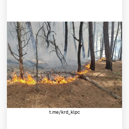
t.me/krd_klpc