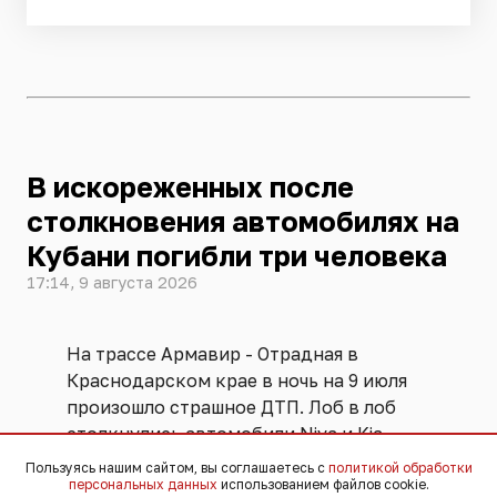
В искореженных после
столкновения автомобилях на
Кубани погибли три человека
17:14, 9 августа 2026
На трассе Армавир - Отрадная в
Краснодарском крае в ночь на 9 июля
произошло страшное ДТП. Лоб в лоб
столкнулись автомобили Niva и Kia.
Удар был такой силы, что машины
Пользуясь нашим сайтом, вы соглашаетесь с
политикой обработки
выбросило с дороги.
персональных данных
использованием файлов cookie.