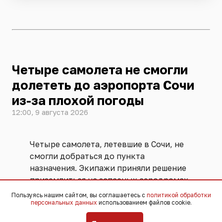
Четыре самолета не смогли
долететь до аэропорта Сочи
из-за плохой погоды
12:00, 9 августа 2026
Четыре самолета, летевшие в Сочи, не
смогли добраться до пункта
назначения. Экипажи приняли решение
приземлиться на запасных аэродромах.
Изменить маршрут пришлось из-за
Пользуясь нашим сайтом, вы соглашаетесь с
политикой обработки
персональных данных
использованием файлов cookie.
плохой погоды.