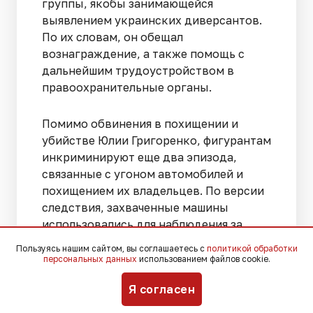
группы, якобы занимающейся
выявлением украинских диверсантов.
По их словам, он обещал
вознаграждение, а также помощь с
дальнейшим трудоустройством в
правоохранительные органы.
Помимо обвинения в похищении и
убийстве Юлии Григоренко, фигурантам
инкриминируют еще два эпизода,
связанные с угоном автомобилей и
похищением их владельцев. По версии
следствия, захваченные машины
использовались для наблюдения за
семьей Григоренко и подготовки
Пользуясь нашим сайтом, вы соглашаетесь с
политикой обработки
преступления, после чего владельцев
персональных данных
использованием файлов cookie.
автомобилей отпускали.
Я согласен
Больше новостей о судебных делах,