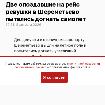
Две опоздавшие на рейс
девушки в Шереметьево
пытались догнать самолет
19:51, 8 августа 2026
Две девушки в столичном аэропорту
Шереметьево вышли на лётное поле и
попытались догнать улетающий
самолёт. Они были задержаны и
переданы ФСБ. Угрозы безопасности
Пользуясь нашим сайтом, вы соглашаетесь с
политикой обработки
персональных данных
использованием файлов cookie.
полётов не возникло, никто не
пострадал,
сообщили
в пресс-службе
Я согласен
аэропорта.
Инцидент произошёл 25 июля. По
информации пресс-службы
Шереметьево, девушки успешно