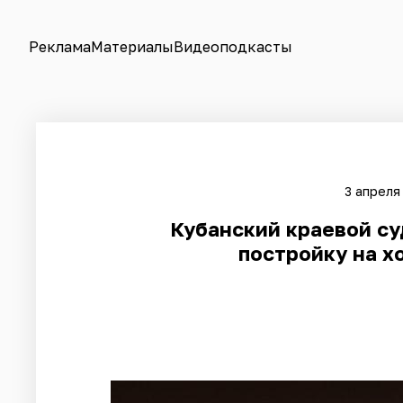
Реклама
Материалы
Видеоподкасты
3 апреля
Кубанский краевой су
постройку на х