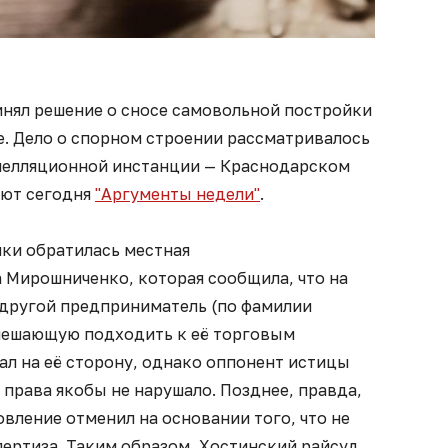
инял решение о сносе самовольной постройки
е. Дело о спорном строении рассматривалось
 апелляционной инстанции — Краснодарском
ают сегодня
"Аргументы недели"
.
йки обратилась местная
Мирошниченко, которая сообщила, что на
 другой предприниматель (по фамилии
мешающую подходить к её торговым
ал на её сторону, однако оппонент истицы
 права якобы не нарушало. Позднее, правда,
вление отменил на основании того, что не
пертиза. Таким образом, Хостинский райсуд