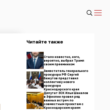
Читайте также
Стало известно, кого,
вероятно, выбрал Трамп
своим преемником
Заместитель генерального
прокурора РФ Сергей
Бажутов представил
коллективу нового
прокурора
Краснодарского края
Депутат ЗСК Илья Шакалов
в Эфиопии провел ряд
важных встреч по
совместным проектам с
Краснодарским краем