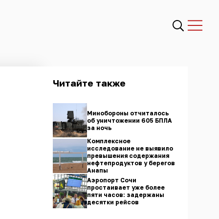
Читайте также
Минобороны отчиталось
об уничтожении 605 БПЛА
за ночь
Комплексное
исследование не выявило
превышения содержания
нефтепродуктов у берегов
Анапы
Аэропорт Сочи
простаивает уже более
пяти часов: задержаны
десятки рейсов