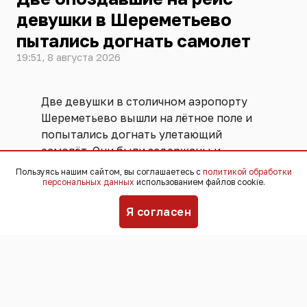
девушки в Шереметьево
пытались догнать самолет
19:51, 8 августа 2026
Две девушки в столичном аэропорту
Шереметьево вышли на лётное поле и
попытались догнать улетающий
самолёт. Они были задержаны и
переданы ФСБ. Угрозы безопасности
Пользуясь нашим сайтом, вы соглашаетесь с
политикой обработки
полётов не возникло, никто не
персональных данных
использованием файлов cookie.
пострадал,
сообщили
в пресс-службе
Я согласен
аэропорта.
Инцидент произошёл 25 июля. По
информации пресс-службы
Шереметьево, девушки успешно
прошли все этапы предполетного