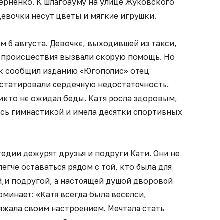
ерненко. К шлагбауму на улице Жуковского
евочки несут цветы и мягкие игрушки.
м 6 августа. Девочке, выходившей из такси,
у происшествия вызвали скорую помощь. Но
ак сообщил изданию «Югополис» отец
статировали сердечную недостаточность.
никто не ожидал беды. Катя росла здоровым,
сь гимнастикой и имела десятки спортивных
гедии дежурят друзья и подруги Кати. Они не
легче оставаться рядом с той, кто была для
й,и подругой, а настоящей душой дворовой
оминает: «Катя всегда была весёлой,
яжала своим настроением. Мечтала стать