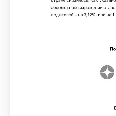
стране снизилось. Как указан
абсолютном выражении стало м
водителей – на 3,12%, или на 1
По