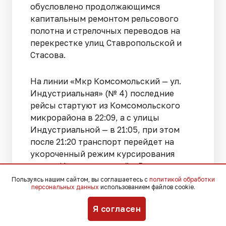
обусловлено продолжающимся
капитальным ремонтом рельсового
полотна и стрелочных переводов на
перекрестке улиц Ставропольской и
Стасова.
На линии «Мкр Комсомольский — ул.
Индустриальная» (№ 4) последние
рейсы стартуют из Комсомольского
микрорайона в 22:09, а с улицы
Индустриальной — в 21:05, при этом
после 21:20 транспорт перейдет на
укороченный режим курсирования
между Индустриальной и Восточным
депо.
Пользуясь нашим сайтом, вы соглашаетесь с
политикой обработки
персональных данных
использованием файлов cookie.
Пассажирам маршрута № 5 «Ул. Е.
Я согласен
Бершанской — ул. П. Метальникова»