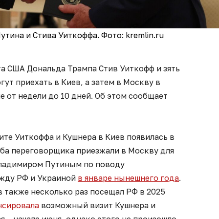
тина и Стива Уиткоффа. Фото: kremlin.ru
а США Дональда Трампа Стив Уиткофф и зять
ут приехать в Киев, а затем в Москву в
е от недели до 10 дней. Об этом сообщает
те Уиткоффа и Кушнера в Киев появилась в
Оба переговорщика приезжали в Москву для
Владимиром Путиным по поводу
ежду РФ и Украиной
в январе нынешнего года
.
 также несколько раз посещал РФ в 2025
нсировала
возможный визит Кушнера и
я – начале июня, однако этого не произошло.