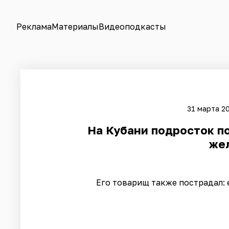
Реклама
Материалы
Видеоподкасты
31 марта 20
На Кубани подросток п
же
Его товарищ также пострадал: 