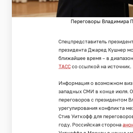
Переговоры Владимира Пу
Спецпредставитель президент
президента Джаред Кушнер мог
ближайшее время – в диапазон
ТАСС
со ссылкой на источник.
Информация о возможном визи
западных СМИ в конце июля. 
переговоров с президентом 
урегулирования конфликта м
Стив Уиткофф для переговоров
году. Российская сторона
ано
Уиткоффа в Москву в конце ма