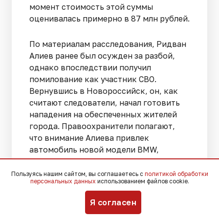
момент стоимость этой суммы
оценивалась примерно в 87 млн рублей.
По материалам расследования, Ридван
Алиев ранее был осужден за разбой,
однако впоследствии получил
помилование как участник СВО.
Вернувшись в Новороссийск, он, как
считают следователи, начал готовить
нападения на обеспеченных жителей
города. Правоохранители полагают,
что внимание Алиева привлек
автомобиль новой модели BMW,
которым пользовалась Юлия
Григоренко, после чего именно она
Пользуясь нашим сайтом, вы соглашаетесь с
политикой обработки
персональных данных
использованием файлов cookie.
стала предполагаемой целью
преступления.
Я согласен