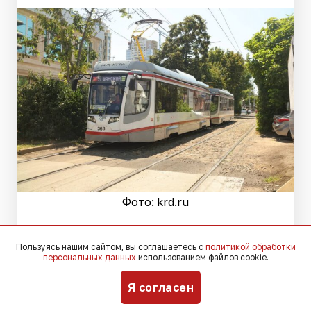
Фото: krd.ru
Вечером 7 августа в Краснодаре
Пользуясь нашим сайтом, вы соглашаетесь с
политикой обработки
персональных данных
использованием файлов cookie.
временно изменится схема движения
трамваев № 4, 5, 7, 8, 20 и 22, что
Я согласен
обусловлено продолжающимся