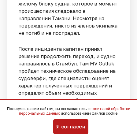
жилому блоку судна, которое в момент
происшествия следовало в
направлении Тамани. Несмотря на
повреждения, никто из членов экипажа
не погиб и не пострадал.
После инцидента капитан принял
решение продолжить переход, и судно
направилось в Стамбул. Там MV Güllük
пройдет техническое обследование на
судоверфи, где специалисты оценят
характер полученных повреждений и
определят объем необходимых
восстановительных работ.
Пользуясь нашим сайтом, вы соглашаетесь с
политикой обработки
персональных данных
использованием файлов cookie.
Как сообщает Haberdenizde, MV Güllük —
турецкий сухогруз, построенный в
Я согласен
2002 году и работающий на