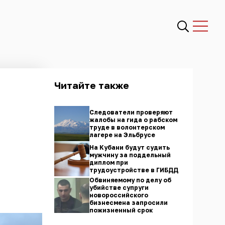
Читайте также
Следователи проверяют
жалобы на гида о рабском
труде в волонтерском
лагере на Эльбрусе
На Кубани будут судить
мужчину за поддельный
диплом при
трудоустройстве в ГИБДД
Обвиняемому по делу об
убийстве супруги
новороссийского
бизнесмена запросили
пожизненный срок