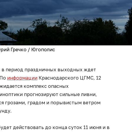
рий Гречко / Югополис
я в период праздничных выходных ждет
 По
информации
Краснодарского ЦГМС, 12
ожидается комплекс опасных
Синоптики прогнозируют сильные ливни,
я грозами, градом и порывистым ветром
унду.
дет действовать до конца суток 11 июня и в