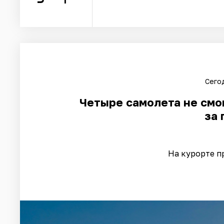
Сегод
Четыре самолета не смог
за 
На курорте п