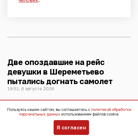
человек
.
Две опоздавшие на рейс
девушки в Шереметьево
пытались догнать самолет
19:51, 8 августа 2026
Две девушки в столичном аэропорту
Пользуясь нашим сайтом, вы соглашаетесь с
политикой обработки
персональных данных
использованием файлов cookie.
Шереметьево вышли на лётное поле и
попытались догнать улетающий
Я согласен
самолёт. Они были задержаны и