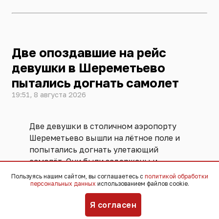
Две опоздавшие на рейс
девушки в Шереметьево
пытались догнать самолет
19:51, 8 августа 2026
Две девушки в столичном аэропорту
Шереметьево вышли на лётное поле и
попытались догнать улетающий
самолёт. Они были задержаны и
переданы ФСБ. Угрозы безопасности
Пользуясь нашим сайтом, вы соглашаетесь с
политикой обработки
полётов не возникло, никто не
персональных данных
использованием файлов cookie.
пострадал,
сообщили
в пресс-службе
Я согласен
аэропорта.