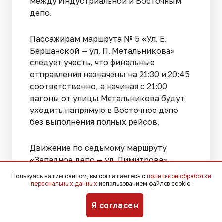
между Индустриальной и Восточным
депо.
Пассажирам маршрута № 5 «Ул. Е.
Бершанской — ул. П. Метальникова»
следует учесть, что финальные
отправления назначены на 21:30 и 20:45
соответственно, а начиная с 21:00
вагоны от улицы Метальникова будут
уходить напрямую в Восточное депо
без выполнения полных рейсов.
Движение по седьмому маршруту
«Западное депо — ул. Димитрова»
завершится отправлением от депо в
Пользуясь нашим сайтом, вы соглашаетесь с
политикой обработки
21:55 и от улицы Димитрова в 22:31,
персональных данных
использованием файлов cookie.
причем после 22:45 трамваи
Я согласен
проследуют в Западное депо по улице
Титаровской, минуя привычный заезд