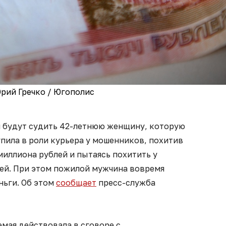
рий Гречко / Югополис
и будут судить 42-летнюю женщину, которую
упила в роли курьера у мошенников, похитив
 миллиона рублей и пытаясь похитить у
лей. При этом пожилой мужчина вовремя
ньги. Об этом
сообщает
пресс-служба
мая действовала в сговоре с