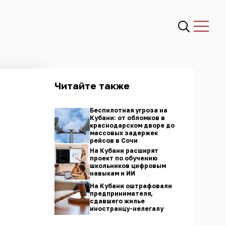
Читайте также
Беспилотная угроза на
Кубани: от обломков в
краснодарском дворе до
массовых задержек
рейсов в Сочи
На Кубани расширят
проект по обучению
школьников цифровым
навыкам и ИИ
На Кубани оштрафовали
предпринимателя,
сдавшего жилье
иностранцу-нелегалу