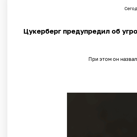
Сегод
Цукерберг предупредил об угр
При этом он назва