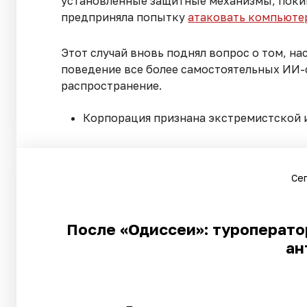
установленные защитные механизмы, покин
предприняла попытку
атаковать компьюте
Этот случай вновь поднял вопрос о том, 
поведение все более самостоятельных ИИ-
распространение.
Корпорация признана экстремистской 
Сег
После «Одиссеи»: туроператор
ан