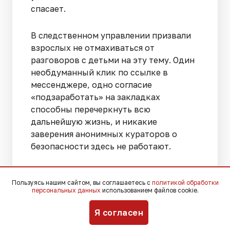
спасает.
В следственном управлении призвали
взрослых не отмахиваться от
разговоров с детьми на эту тему. Один
необдуманный клик по ссылке в
мессенджере, одно согласие
«подзаработать» на закладках
способны перечеркнуть всю
дальнейшую жизнь, и никакие
заверения анонимных кураторов о
безопасности здесь не работают.
Ранее «Югополис» рассказывал о
Пользуясь нашим сайтом, вы соглашаетесь с
политикой обработки
задержании
молодой пары
персональных данных
использованием файлов cookie.
наркосбытчиков
в Сочи.
Я согласен
Больше новостей о судебных делах,