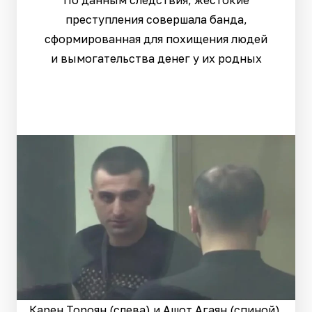
преступления совершала банда,
сформированная для похищения людей
и вымогательства денег у их родных
Карен Тороян (слева) и Ашот Агаян (спиной).