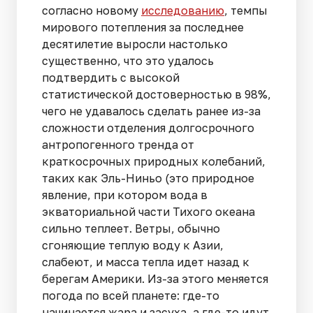
согласно новому
исследованию
, темпы
мирового потепления за последнее
десятилетие выросли настолько
существенно, что это удалось
подтвердить с высокой
статистической достоверностью в 98%,
чего не удавалось сделать ранее из-за
сложности отделения долгосрочного
антропогенного тренда от
краткосрочных природных колебаний,
таких как Эль-Ниньо (это природное
явление, при котором вода в
экваториальной части Тихого океана
сильно теплеет. Ветры, обычно
сгоняющие теплую воду к Азии,
слабеют, и масса тепла идет назад к
берегам Америки. Из-за этого меняется
погода по всей планете: где-то
начинается жара и засуха, а где-то идут