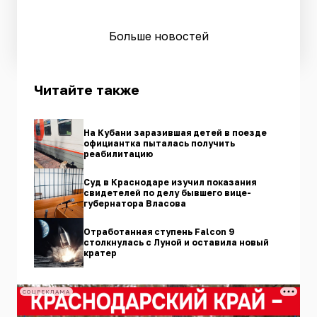
Больше новостей
Читайте также
На Кубани заразившая детей в поезде
официантка пыталась получить
реабилитацию
Суд в Краснодаре изучил показания
свидетелей по делу бывшего вице-
губернатора Власова
Отработанная ступень Falcon 9
столкнулась с Луной и оставила новый
кратер
СОЦРЕКЛАМА