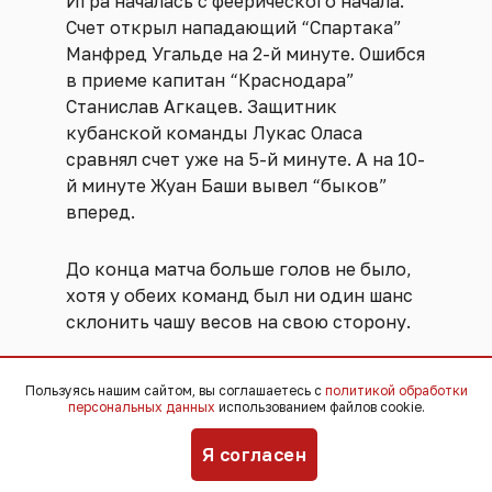
Игра началась с феерического начала.
Счет открыл нападающий “Спартака”
Манфред Угальде на 2-й минуте. Ошибся
в приеме капитан “Краснодара”
Станислав Агкацев. Защитник
кубанской команды Лукас Оласа
сравнял счет уже на 5-й минуте. А на 10-
й минуте Жуан Баши вывел “быков”
вперед.
До конца матча больше голов не было,
хотя у обеих команд был ни один шанс
склонить чашу весов на свою сторону.
По итогам матча “Краснодар”
Пользуясь нашим сайтом, вы соглашаетесь с
политикой обработки
заработал три очка и вышел на первую
персональных данных
использованием файлов cookie.
строчку в турнирной таблице РПЛ.
Я согласен