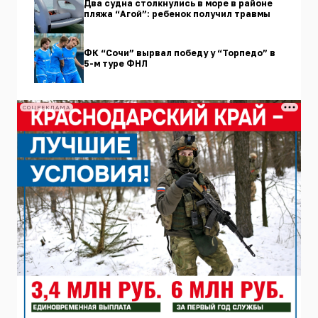
Два судна столкнулись в море в районе
пляжа “Агой”: ребенок получил травмы
ФК “Сочи” вырвал победу у “Торпедо” в
5-м туре ФНЛ
СОЦРЕКЛАМА