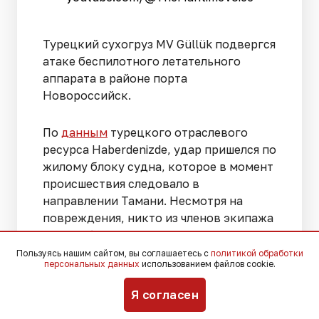
Турецкий сухогруз MV Güllük подвергся
атаке беспилотного летательного
аппарата в районе порта
Новороссийск.
По
данным
турецкого отраслевого
ресурса Haberdenizde, удар пришелся по
жилому блоку судна, которое в момент
происшествия следовало в
направлении Тамани. Несмотря на
повреждения, никто из членов экипажа
не погиб и не пострадал.
Пользуясь нашим сайтом, вы соглашаетесь с
политикой обработки
персональных данных
использованием файлов cookie.
После инцидента капитан принял
решение продолжить переход, и судно
Я согласен
направилось в Стамбул. Там MV Güllük