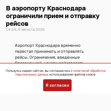
В аэропорту Краснодара
ограничили прием и отправку
рейсов
14:24, 8 августа 2026
Аэропорт Краснодара временно
перестал принимать и отправлять
рейсы. Ограничения, введённые
Росавиацией, начали действовать
примерно
с полудня
8 августа. В 13:32
Пользуясь нашим сайтом, вы соглашаетесь с
политикой обработки
персональных данных
использованием файлов cookie.
аналогичные меры ввели и
в аэропорту
Сочи
.
Я согласен
Ограничения вводят, как правило, при
угрозах воздушных атак, чтобы
обеспечить безопасность полётов.