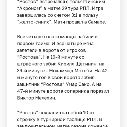
“Ростов” встречался с тольяттинским
“Акроном” в матче 29 тура РПЛ. Игра
завершилась со счетом 3:1 в пользу
“желто-синих”. Матч прошел в Самаре.
Все четыре гола команды забили в
первом тайме. И все четыре мяча
залетели в ворота от игроков
“Ростова”. На 19-й минуте со
штрафного забил Кирилл Щетинин, на
39-й минуте - Мохаммад Мохеби. На 42-
й минуте гол в свои ворота забил
защитник “Ростова” Умар Сако. А на
47-й минуте ворота соперника поразил
Виктор Мелехин.
“Ростов” сохранил за собой 10-ю
строчку в турнирной таблице РПЛ. В
заключительном матче сезона команда