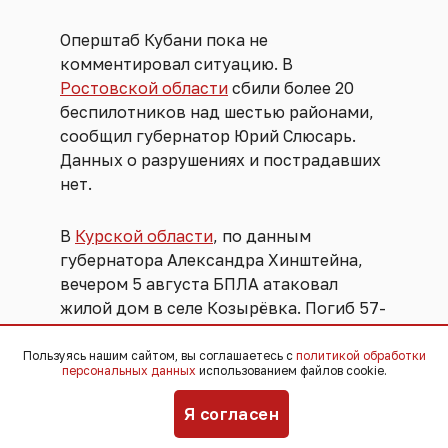
Оперштаб Кубани пока не
комментировал ситуацию. В
Ростовской области
сбили более 20
беспилотников над шестью районами,
сообщил губернатор Юрий Слюсарь.
Данных о разрушениях и пострадавших
нет.
В
Курской области
, по данным
губернатора Александра Хинштейна,
вечером 5 августа БПЛА атаковал
жилой дом в селе Козырёвка. Погиб 57-
летний мужчина, шесть человек ранены,
состояние трёх из них медики
Пользуясь нашим сайтом, вы соглашаетесь с
политикой обработки
персональных данных
использованием файлов cookie.
оценивают как тяжёлое.
Я согласен
В
Белгородской области
, по словам