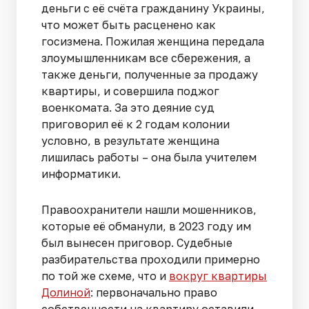
деньги с её счёта гражданину Украины,
что может быть расценено как
госизмена. Пожилая женщина передала
злоумышленникам все сбережения, а
также деньги, полученные за продажу
квартиры, и совершила поджог
военкомата. За это деяние суд
приговорил её к 2 годам колонии
условно, в результате женщина
лишилась работы – она была учителем
информатики.
Правоохранители нашли мошенников,
которые её обманули, в 2023 году им
был вынесен приговор. Судебные
разбирательства проходили примерно
по той же схеме, что и
вокруг квартиры
Долиной
: первоначально право
собственности на квартиру оставили