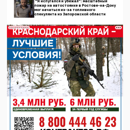
“Я испугался и убежал”: масштабный
пожар на автостоянке в Ростове-на-Дону
мог начаться из-за топливного
спекулянта из Запорожской области
СОЦРЕКЛАМА