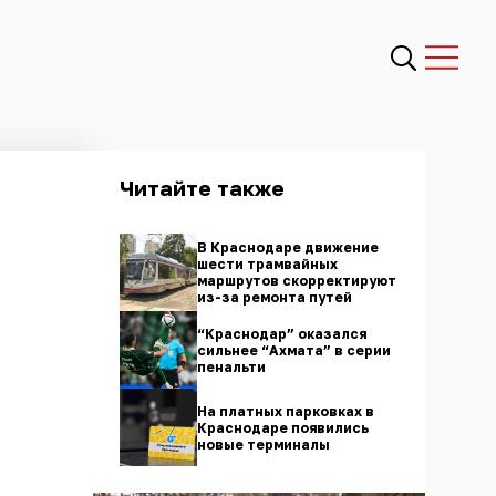
Читайте также
В Краснодаре движение
шести трамвайных
маршрутов скорректируют
из-за ремонта путей
“Краснодар” оказался
сильнее “Ахмата” в серии
пенальти
На платных парковках в
Краснодаре появились
новые терминалы