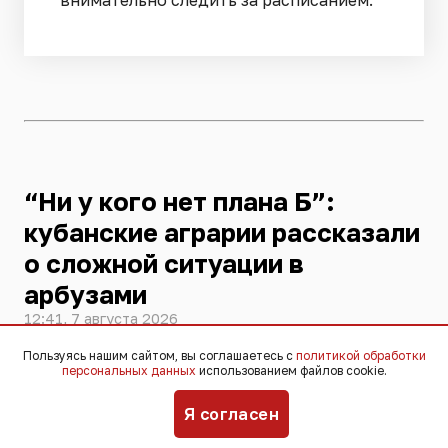
“Ни у кого нет плана Б”:
кубанские аграрии рассказали
о сложной ситуации в
арбузами
12:41, 7 августа 2026
Пользуясь нашим сайтом, вы соглашаетесь с
политикой обработки
персональных данных
использованием файлов cookie.
Сложная ситуация складывается у
кубанских аграриев, занимающихся
Я согласен
выращиванием арбузов и дынь. Урожай