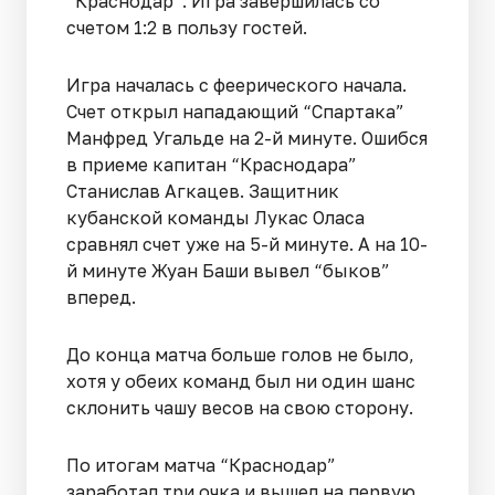
“Краснодар”. Игра завершилась со
счетом 1:2 в пользу гостей.
Игра началась с феерического начала.
Счет открыл нападающий “Спартака”
Манфред Угальде на 2-й минуте. Ошибся
в приеме капитан “Краснодара”
Станислав Агкацев. Защитник
кубанской команды Лукас Оласа
сравнял счет уже на 5-й минуте. А на 10-
й минуте Жуан Баши вывел “быков”
вперед.
До конца матча больше голов не было,
хотя у обеих команд был ни один шанс
склонить чашу весов на свою сторону.
По итогам матча “Краснодар”
заработал три очка и вышел на первую