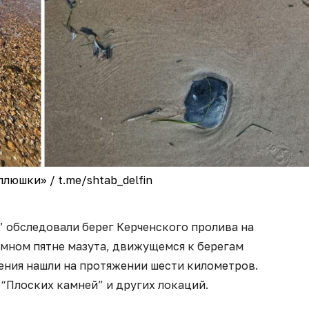
люшки» / t.me/shtab_delfin
” обследовали берег Керченского пролива на
мном пятне мазута, движущемся к берегам
ения нашли на протяжении шести километров.
 “Плоских камней” и других локаций.